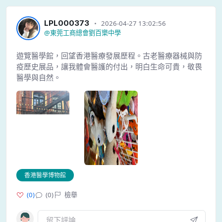
LPL000373
2026-04-27 13:02:56
@
東莞工商總會劉百樂中學
遊覽醫學館，回望香港醫療發展歷程。古老醫療器械與防
疫歷史展品，讓我體會醫護的付出，明白生命可貴，敬畏
醫學與自然。
香港醫學博物館
(
0
)
(0)
檢舉