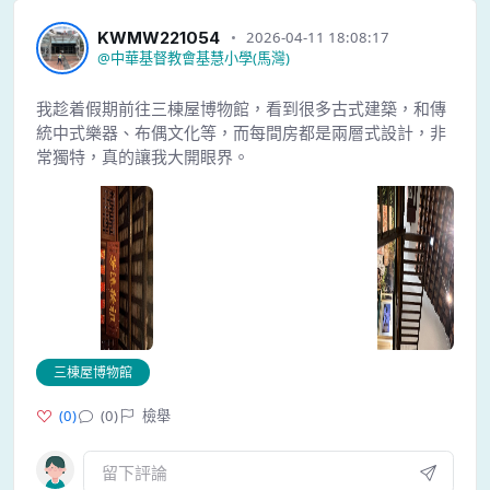
KWMW221054
2026-04-11 18:08:17
@
中華基督教會基慧小學(馬灣)
我趁着假期前往三棟屋博物館，看到很多古式建築，和傳
統中式樂器、布偶文化等，而每間房都是兩層式設計，非
常獨特，真的讓我大開眼界。
三棟屋博物館
(
0
)
(0)
檢舉