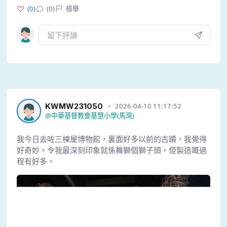
(
0
)
(0)
檢舉
KWMW231050
2026-04-10 11:17:52
@
中華基督教會基慧小學(馬灣)
我今日去咗三棟屋博物館，裏面好多以前的古蹟，我覺得
好奇妙。令我最深刻印象就係舞獅個獅子頭，𠈄製造嘅過
程有好多。